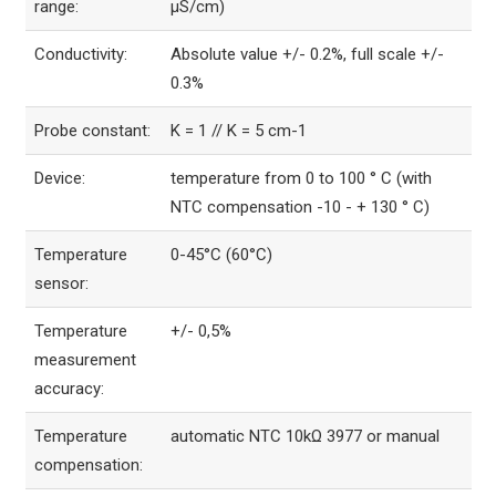
range:
µS/cm)
Conductivity:
Absolute value +/- 0.2%, full scale +/-
0.3%
Probe constant:
K = 1 // K = 5 cm-1
Device:
temperature from 0 to 100 ° C (with
NTC compensation -10 - + 130 ° C)
Temperature
0-45°C (60°C)
sensor:
Temperature
+/- 0,5%
measurement
accuracy:
Temperature
automatic NTC 10kΩ 3977 or manual
compensation: