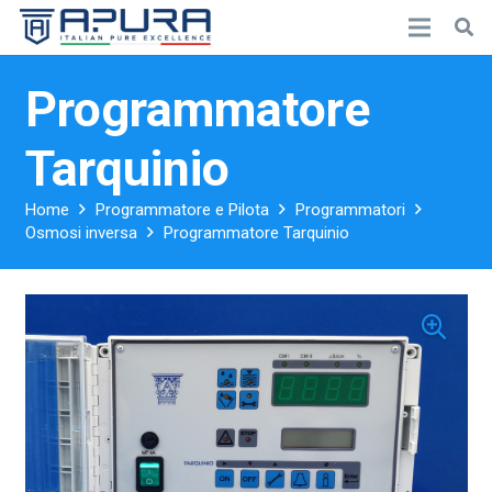
Programmatore
Tarquinio
Home
Programmatore e Pilota
Programmatori
Osmosi inversa
Programmatore Tarquinio