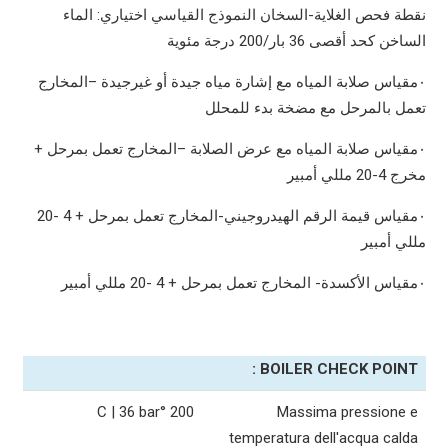
نقطة
فحص
الغلاية-السخان
النموذج
القياسي
اختياري
:
الماء
الساخن
كحد
أقصى
36
بار
/200
درجة
مئوية
٠مقياس
صلابة
المياه
مع
إشارة
مياه
جيدة
أو
غيرجيدة –
المخارج
تعمل
بالمرحل
مع
مضخة
بدء
للمحلل
٠مقياس
صلابة
المياه
مع
عرض
الصلابة –
المخارج
تعمل
بمرحل
+
مخرج
4-20
مللي
أمبير
٠مقياس
قيمة
الرقم
الهيدروجيني-
المخارج
تعمل
بمرحل
+ 4 -20
مللي
أمبير
٠مقياس
الأكسدة-
المخارج
تعمل
بمرحل
+ 4 -20
مللي
أمبير
BOILER CHECK POINT :
200 °C | 36 bar
Massima pressione e
temperatura dell'acqua calda