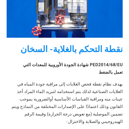
نقطة التحكم بالغلاية- السخان
PED2014/68/EU
شهادة
الجودة
الأوروبية
للمعدات
التي
تعمل
بالضغط
يهدف
نظام
نقطة
فحص
الغلايات
إلى
مراقبة
جودة
المياه
في
الغلايات
الصناعية
لذلك
يتم
استخدامه
لتبريد
الماء
المراد
أخذ
عينات
منه
ومراقبة
القياسات
الأساسية
أوالضرورية
بموجب
القانون
وذلك
اعتمادًا
على
الإصدارات
المختلفة
من
النماذج
و
يتم
تضمين
الموصلية
(
مع
تعويض
درجة
الحرارة
)
وقيمة
الرقم
الهيدروجيني
والصلابة
والاختزال٠