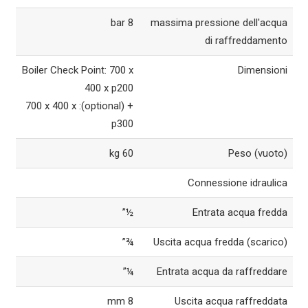
8 bar
massima pressione dell'acqua
di raffreddamento
Boiler Check Point: 700 x
Dimensioni
400 x p200
+ (optional): 700 x 400 x
p300
60 kg
Peso (vuoto)
Connessione idraulica
½”
Entrata acqua fredda
¾”
Uscita acqua fredda (scarico)
¼”
Entrata acqua da raffreddare
8 mm
Uscita acqua raffreddata